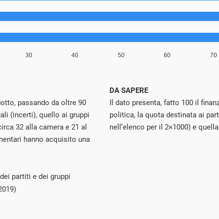
DA SAPERE
idotto, passando da oltre 90
Il dato presenta, fatto 100 il fin
ali (incerti), quello ai gruppi
politica, la quota destinata ai par
circa 32 alla camera e 21 al
nell’elenco per il 2×1000) e quella
amentari hanno acquisito una
ei partiti e dei gruppi
2019)