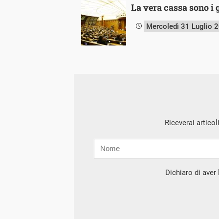
La vera cassa sono i
Mercoledì 31 Luglio 
Riceverai articol
Nome
Cognome
E-
mail
Dichiaro di aver l