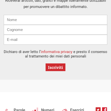
Riceverai articoli, dati, grafici e mappe liberamente utilizzabili
per promuovere un dibattito informato.
Nome
Cognome
E-
mail
Dichiaro di aver letto l’
informativa privacy
e presto il consenso
al trattamento dei miei dati personali
Iscriviti
Parole
Numeri
Esercizi