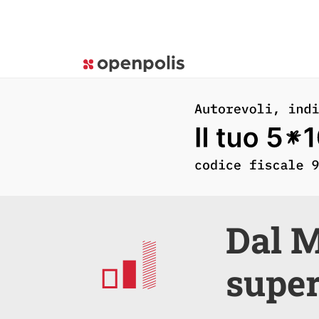
Dal M
supe