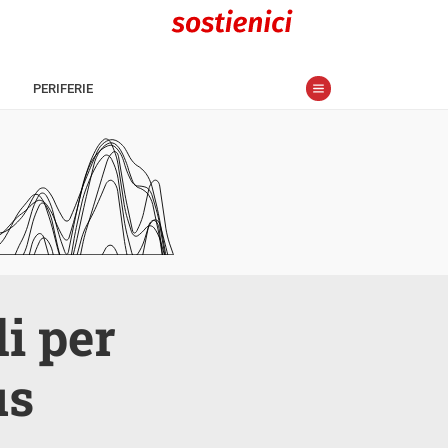
PERIFERIE
di per
us