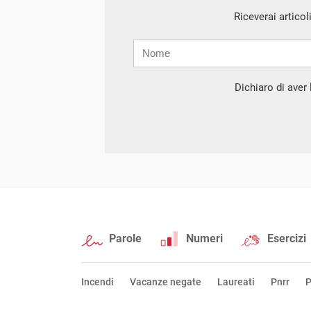
Riceverai articol
Nome
Cognome
E-
mail
Dichiaro di aver l
Parole
Numeri
Esercizi
Incendi
Vacanze negate
Laureati
Pnrr
P