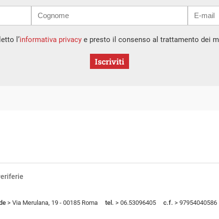
etto l’
informativa privacy
e presto il consenso al trattamento dei mi
Iscriviti
eriferie
de
> Via Merulana, 19 - 00185 Roma
tel.
> 06.53096405
c.f.
> 97954040586