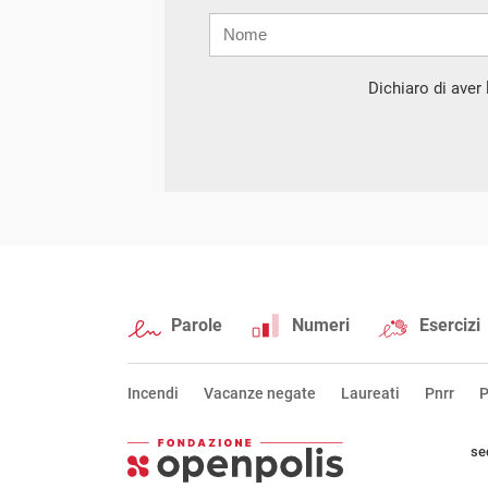
Nome
Cognome
E-
mail
Dichiaro di aver l
Parole
Numeri
Esercizi
Incendi
Vacanze negate
Laureati
Pnrr
P
se