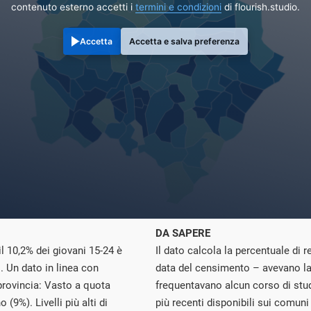
contenuto esterno accetti i
termini e condizioni
di flourish.studio.
Accetta
Accetta e salva preferenza
DA SAPERE
l 10,2% dei giovani 15-24 è
Il dato calcola la percentuale di r
. Un dato in linea con
data del censimento – avevano la
 provincia: Vasto a quota
frequentavano alcun corso di stud
(9%). Livelli più alti di
più recenti disponibili sui comun