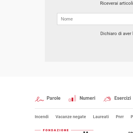
Riceverai articol
Nome
Cognome
E-
mail
Dichiaro di aver l
Parole
Numeri
Esercizi
Incendi
Vacanze negate
Laureati
Pnrr
P
se