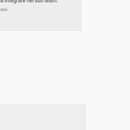
a integrare nel suo team.
dati.