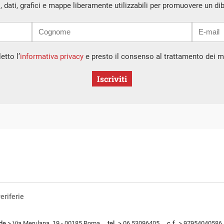
i, dati, grafici e mappe liberamente utilizzabili per promuovere un di
etto l’
informativa privacy
e presto il consenso al trattamento dei mi
Iscriviti
eriferie
de
> Via Merulana, 19 - 00185 Roma
tel.
> 06.53096405
c.f.
> 97954040586