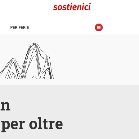
PERIFERIE
in
per oltre