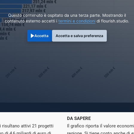
Questo contenuto è ospitato da una terza parte. Mostrando il
contenuto esterno accetti i
termini e condizioni
di flourish.studio.
Accetta
Accetta e salva preferenza
DA SAPERE
i risultano attivi 21 progetti
Il grafico riporta il valore econom
 di 4,6 miliardi di euro di
regione. Si tiene conto anche di ev