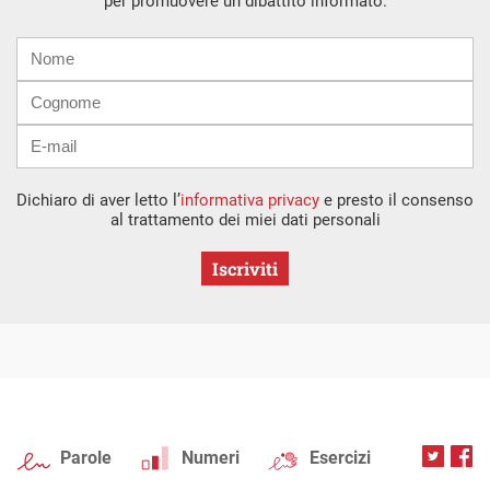
per promuovere un dibattito informato.
Nome
Cognome
E-
mail
Dichiaro di aver letto l’
informativa privacy
e presto il consenso
al trattamento dei miei dati personali
Iscriviti
Parole
Numeri
Esercizi