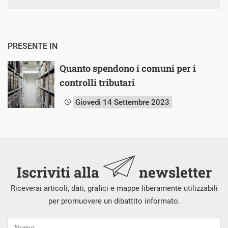
PRESENTE IN
Quanto spendono i comuni per i
controlli tributari
Giovedì 14 Settembre 2023
Iscriviti alla
newsletter
Riceverai articoli, dati, grafici e mappe liberamente utilizzabili
per promuovere un dibattito informato.
Nome
Cognome
E-