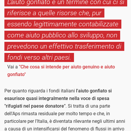
L'aiuto gonfiato è un termine con cui ci si
riferisce a quelle risorse che, pur
essendo legittimamente contabilizzate
come aiuto pubblico allo sviluppo, non
prevedono un effettivo trasferimento di
fondi verso altri paesi.
Vai a
"Che cosa si intende per aiuto genuino e aiuto
gonfiato"
Per quanto riguarda i fondi italiani
l'aiuto gonfiato si
esaurisce quasi integralmente nella voce di spesa
"rifugiati nel paese donatore"
. Si tratta di una parte
dell'Aps rimasta residuale per molto tempo e che, in
particolare per l'Italia, è diventata rilevante negli ultimi anni
a causa di un intensificarsi del fenomeno di flussi in arrivo