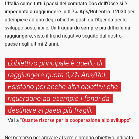
L'Italia come tutti i paesi del comitato Dac dell'Ocse si è
impegnata a raggiungere lo 0,7% Aps/Rnl entro il 2030
per
adempiere ad uno degli obiettivi posti dall'Agenda per lo
sviluppo sostenibile.
Un traguardo sempre più difficile da
raggiungere
, visto il trend negativo seguito dal nostro
paese negli ultimi 2 anni.
L'obiettivo principale è quello di
raggiungere quota 0,7% Aps/Rnl.
Esistono poi anche altri obiettivi che
riguardano ad esempio i fondi da
destinare ai paesi più fragili.
Vai a
"Quante risorse per la cooperazione allo sviluppo"
Nel percorso per arrivare al vero e proprio obiettivo indicato