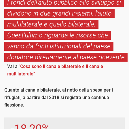
I fondi dell’aiuto pubblico allo sviluppo si
dividono in due grandi insiemi: l’aiuto
multilaterale e quello bilaterale.
Quest'ultimo riguarda le risorse che
vanno da fonti istituzionali del paese
donatore direttamente al paese ricevente
Vai a
"Cosa sono il canale bilaterale e il canale
multilaterale"
Quanto al canale bilaterale, al netto della spesa per i
rifugiati, a partire dal 2018 si registra una continua
flessione.
-18,20%