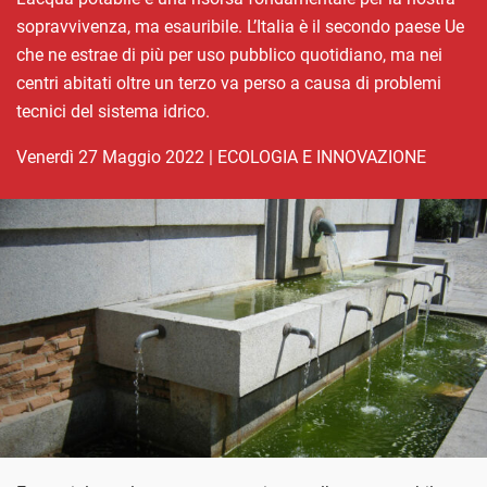
sopravvivenza, ma esauribile. L’Italia è il secondo paese Ue
che ne estrae di più per uso pubblico quotidiano, ma nei
centri abitati oltre un terzo va perso a causa di problemi
tecnici del sistema idrico.
venerdì 27 Maggio 2022
|
ECOLOGIA E INNOVAZIONE