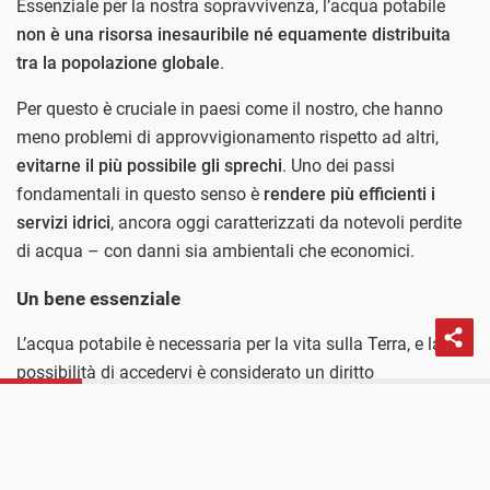
Essenziale per la nostra sopravvivenza, l’acqua potabile
non è una risorsa inesauribile né equamente distribuita
tra la popolazione globale
.
Per questo è cruciale in paesi come il nostro, che hanno
meno problemi di approvvigionamento rispetto ad altri,
evitarne il più possibile gli sprechi
. Uno dei passi
fondamentali in questo senso è
rendere più efficienti i
servizi idrici
, ancora oggi caratterizzati da notevoli perdite
di acqua – con danni sia ambientali che economici.
Un bene essenziale
L’acqua potabile è necessaria per la vita sulla Terra, e la
possibilità di accedervi è considerato un diritto
PROSSIMO POST
fondamentale di ogni essere umano.
I governi europei spendono poco per la protezione
dell’ambiente Ambiente
L’acqua dovrebbe essere