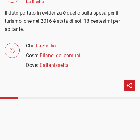
La Sicilia
Il dato portato in evidenza è quello sulla spesa per il
turismo, che nel 2016 è stata di soli 18 centesimi per
abitante.
Chi:
La Sicilia
Cosa:
Bilanci dei comuni
Dove:
Caltanissetta
PROSSIMO POST
A Caltanissetta il comune investe molto poco per
il turismo
Parole
Numeri
Esercizi