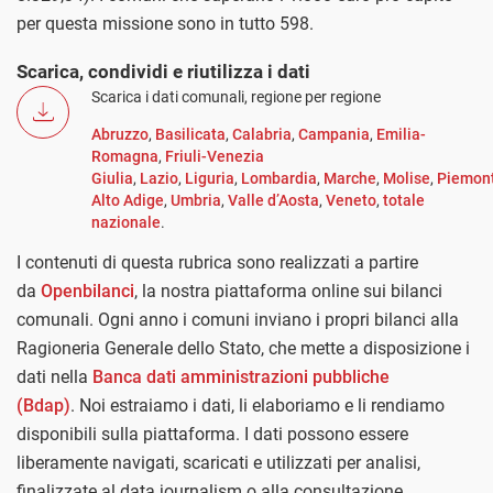
per questa missione sono in tutto 598.
Scarica, condividi e riutilizza i dati
Scarica i dati comunali, regione per regione
Abruzzo
,
Basilicata
,
Calabria
,
Campania
,
Emilia-
Romagna
,
Friuli-Venezia
Giulia
,
Lazio
,
Liguria
,
Lombardia
,
Marche
,
Molise
,
Piemon
Alto Adige
,
Umbria
,
Valle d’Aosta
,
Veneto
,
totale
nazionale
.
I contenuti di questa rubrica sono realizzati a partire
da
Openbilanci
, la nostra piattaforma online sui bilanci
comunali. Ogni anno i comuni inviano i propri bilanci alla
Ragioneria Generale dello Stato, che mette a disposizione i
dati nella
Banca dati amministrazioni pubbliche
(Bdap)
. Noi estraiamo i dati, li elaboriamo e li rendiamo
disponibili sulla piattaforma. I dati possono essere
liberamente navigati, scaricati e utilizzati per analisi,
finalizzate al data journalism o alla consultazione.