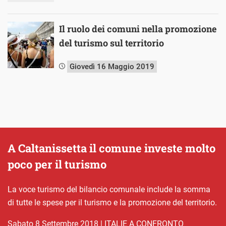
Il ruolo dei comuni nella promozione
del turismo sul territorio
Giovedì 16 Maggio 2019
A Caltanissetta il comune investe molto
poco per il turismo
La voce turismo del bilancio comunale include la somma
di tutte le spese per il turismo e la promozione del territorio.
sabato 8 Settembre 2018
|
ITALIE A CONFRONTO