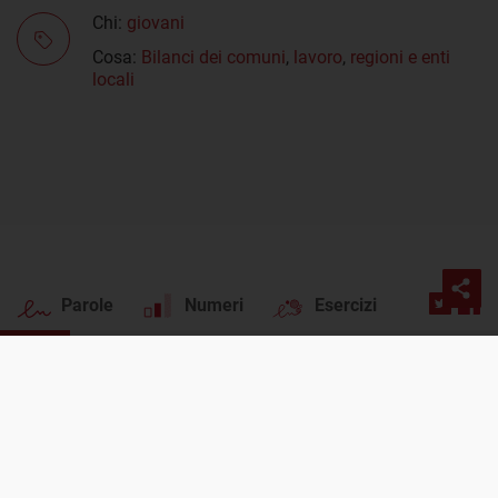
Chi:
giovani
Cosa:
Bilanci dei comuni
,
lavoro
,
regioni e enti
locali
Parole
Numeri
Esercizi
PROSSIMO POST
Scopri quanti giovani lavorano nel tuo comune
Incendi
Vacanze negate
Laureati
Pnrr
Periferie
sede
> Via Merulana, 19 - 00185 Roma
tel.
> 06.53096405