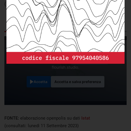
(2020)
GRAFICO
DA SAPERE
Questo contenuto è ospitato da una terza parte. Mostrando il
contenuto esterno accetti i
termini e condizioni
di
flourish.studio.
Accetta
Accetta e salva preferenza
FONTE:
elaborazione openpolis su dati
Istat
(consultati: lunedì 11 Settembre 2023)