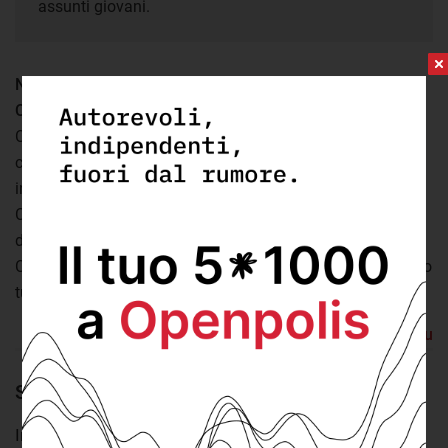
assunti giovani.
Nei capoluoghi italiani, quello con più giovani assunti è
Cuneo
(11% del personale), a cui seguono Sondrio e
Catanzaro, entrambi al 10%. Questi sono gli unici
capoluoghi in cui l’incidenza è superiore al 10%. Sono
invece 16 quelli in cui il valore è fermo allo 0%: Rieti,
Caserta, Salerno, Foggia, Andria, Brindisi, Cosenza, Reggio
di Calabria, Trapani, Palermo, Messina, Agrigento,
Caltanissetta, Catania, Siracusa e Nuoro. Tranne Rieti, sono
tutti comuni del mezzogiorno.
Torna su
Scopri quanti giovani lavorano nel tuo comune
Incidenza del personale giovane nei comuni italiani