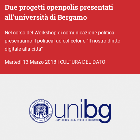
Due progetti openpolis presentati
all’università di Bergamo
Nel corso del Workshop di comunicazione politica
presentiamo il political ad collector e “Il nostro diritto
digitale alla città”
martedì 13 Marzo 2018
|
CULTURA DEL DATO