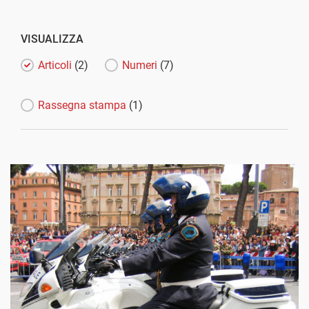
VISUALIZZA
Articoli
(2)
Numeri
(7)
Rassegna stampa
(1)