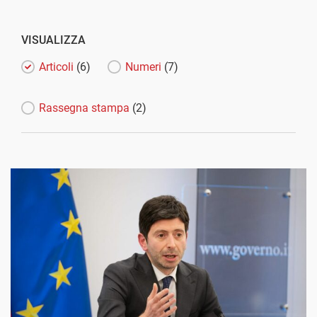
VISUALIZZA
Articoli
(6)
Numeri
(7)
Rassegna stampa
(2)