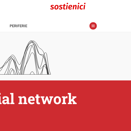
PERIFERIE
ial network