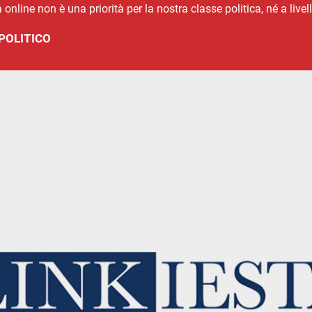
online non è una priorità per la nostra classe politica, né a livel
POLITICO