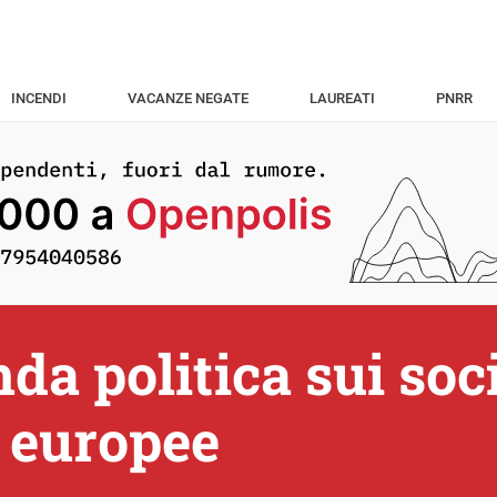
INCENDI
VACANZE NEGATE
LAUREATI
PNRR
da politica sui soc
i europee