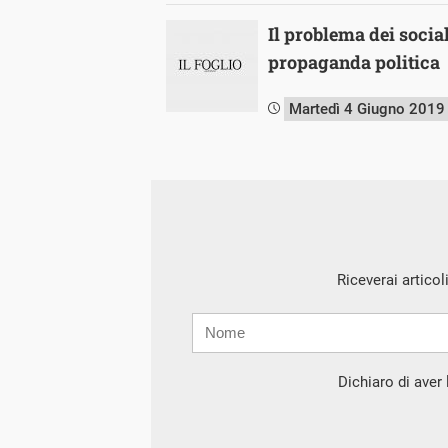
Il problema dei socia
propaganda politica
Martedì 4 Giugno 2019
Riceverai articol
Nome
Cognome
E-
mail
Dichiaro di aver l