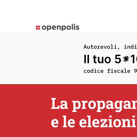
La propagan
e le elezion