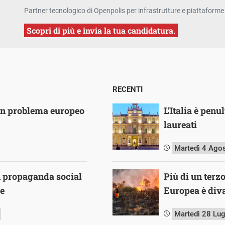
Partner tecnologico di Openpolis per infrastrutture e piattaforme 
Scopri di più e invia la tua candidatura.
RECENTI
un problema europeo
L’Italia è pen
laureati
Martedì 4 Ago
in propaganda social
Più di un terz
ee
Europea è diva
Martedì 28 Lu