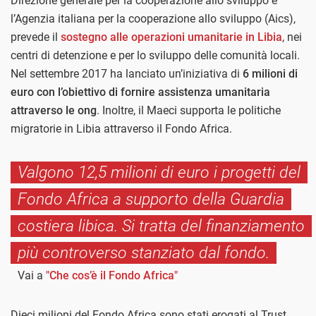
Direzione generale per la cooperazione allo sviluppo e
l’Agenzia italiana per la cooperazione allo sviluppo (Aics),
prevede il
sostegno alle operazioni umanitarie in Libia
, nei
centri di detenzione e per lo sviluppo delle comunità locali.
Nel settembre 2017 ha lanciato un’iniziativa di
6 milioni di
euro con l’obiettivo di fornire assistenza umanitaria
attraverso le ong
. Inoltre, il Maeci supporta le politiche
migratorie in Libia attraverso il Fondo Africa.
Valgono 12,5 milioni di euro i progetti del
Fondo Africa a supporto della Guardia
costiera libica. Si tratta del finanziamento
più controverso stanziato dal fondo.
Vai a
"Che cos’è il Fondo Africa"
Dieci milioni del Fondo Africa sono stati erogati al Trust