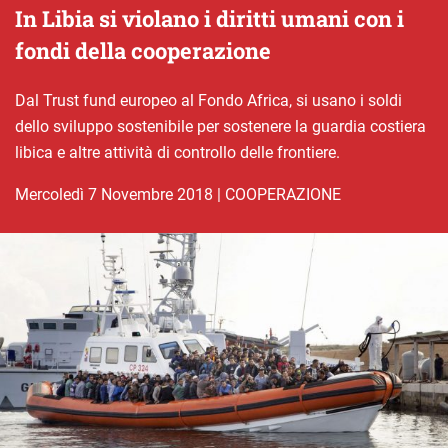
In Libia si violano i diritti umani con i
fondi della cooperazione
Dal Trust fund europeo al Fondo Africa, si usano i soldi
dello sviluppo sostenibile per sostenere la guardia costiera
libica e altre attività di controllo delle frontiere.
mercoledì 7 Novembre 2018
|
COOPERAZIONE