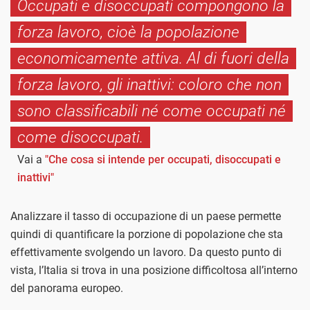
Occupati e disoccupati compongono la
forza lavoro, cioè la popolazione
economicamente attiva. Al di fuori della
forza lavoro, gli inattivi: coloro che non
sono classificabili né come occupati né
come disoccupati.
Vai a
"Che cosa si intende per occupati, disoccupati e
inattivi"
Analizzare il tasso di occupazione di un paese permette
quindi di quantificare la porzione di popolazione che sta
effettivamente svolgendo un lavoro. Da questo punto di
vista, l’Italia si trova in una posizione difficoltosa all’interno
del panorama europeo.