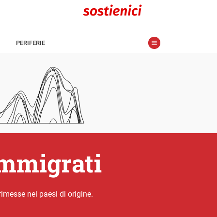
PERIFERIE
immigrati
imesse nei paesi di origine.