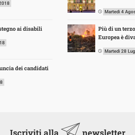
 2018
Martedì 4 Ago
stegno ai disabili
Più di un terz
Europea è diva
018
Martedì 28 Lu
nuncia dei candidati
18
Iscriviti alla
newsletter