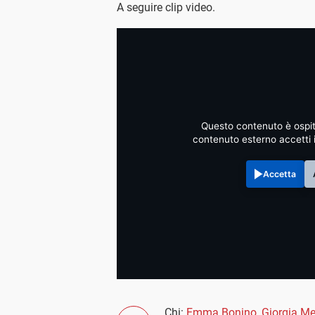
A seguire clip video.
Questo contenuto è ospit
contenuto esterno accetti 
Accetta
Chi:
Emma Bonino
,
Giorgia Me