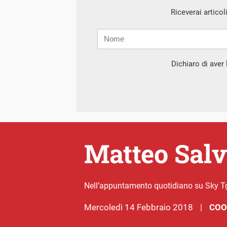
Riceverai articol
Nome
Cognome
E-
mail
Dichiaro di aver l
Matteo Salvi
Nell’appuntamento quotidiano su Sky Tg2
mercoledì 14 Febbraio 2018
COO
|