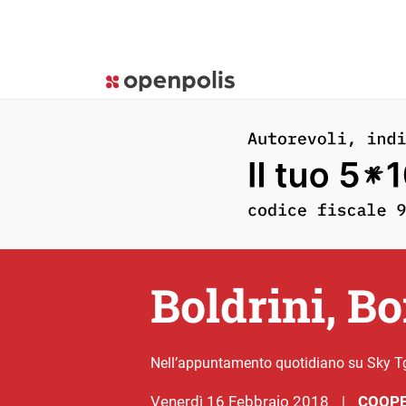
Boldrini, Bo
Nell’appuntamento quotidiano su Sky Tg24
venerdì 16 Febbraio 2018
COOPE
|