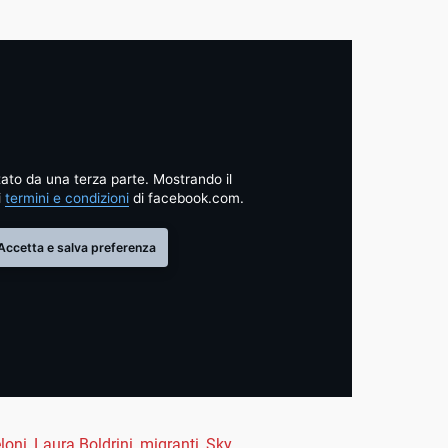
ato da una terza parte. Mostrando il
i
termini e condizioni
di facebook.com.
Accetta e salva preferenza
loni
,
Laura Boldrini
,
migranti
,
Sky