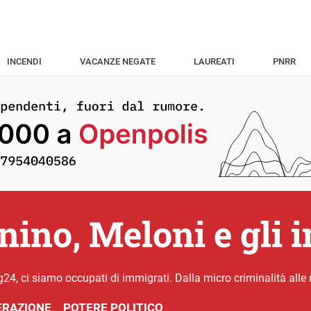
INCENDI
VACANZE NEGATE
LAUREATI
PNRR
nino, Meloni e gli 
, ci siamo occupati di immigrati. Dalla micro criminalità alle r
RAZIONE
POTERE POLITICO
,