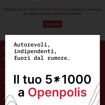
Dichiaro di aver letto l’
informativa privacy
e presto il consenso
al trattamento dei miei dati personali
Iscriviti
Europa
L’inflazione in Italia e in Europa
Nel 2021 l’inflazione in Europa ha registrato il dato più alto
degli ultimi 10 anni, e sembrerebbe in crescita anche nel
2022. Il settore maggiormente colpito è quello delle spese
domestiche, che pesa particolarmente sulle famiglie.
mercoledì 9 Marzo 2022
|
EUROPA