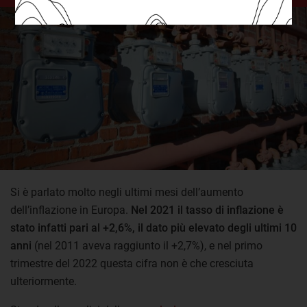
Si è parlato molto negli ultimi mesi dell’aumento
dell’inflazione in Europa.
Nel 2021 il tasso di inflazione è
stato infatti pari al +2,6%, il dato più elevato degli ultimi 10
anni
(nel 2011 aveva raggiunto il +2,7%), e nel primo
trimestre del 2022 questa cifra non è che cresciuta
ulteriormente.