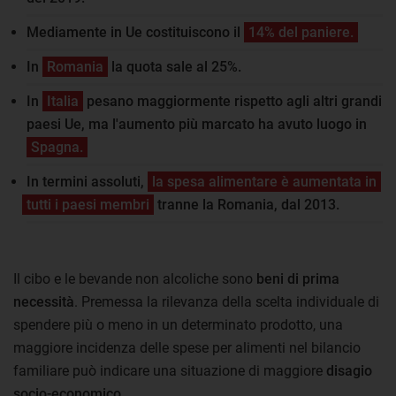
Mediamente in Ue costituiscono il
14% del paniere.
In
Romania
la quota sale al 25%.
In
Italia
pesano maggiormente rispetto agli altri grandi
paesi Ue, ma l'aumento più marcato ha avuto luogo in
Spagna.
In termini assoluti,
la spesa alimentare è aumentata in
tutti i paesi membri
tranne la Romania, dal 2013.
Il cibo e le bevande non alcoliche sono
beni di prima
necessità
. Premessa la rilevanza della scelta individuale di
spendere più o meno in un determinato prodotto, una
maggiore incidenza delle spese per alimenti nel bilancio
familiare può indicare una situazione di maggiore
disagio
socio-economico
.