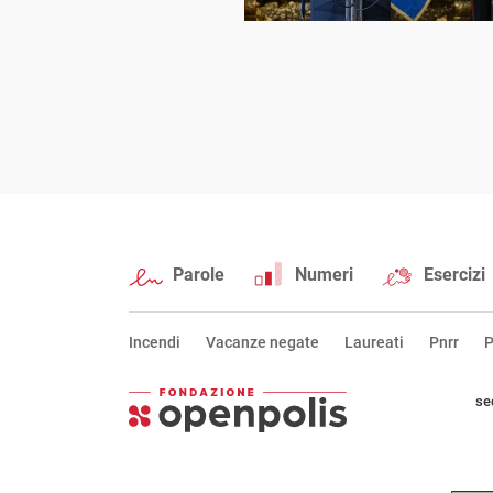
Parole
Numeri
Esercizi
Incendi
Vacanze negate
Laureati
Pnrr
P
se