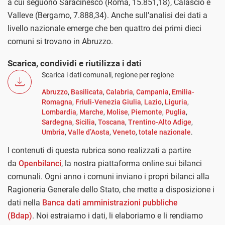
a cui seguono Saracinesco (Roma, 15.851,18), Calascio e
Valleve (Bergamo, 7.888,34). Anche sull’analisi dei dati a
livello nazionale emerge che ben quattro dei primi dieci
comuni si trovano in Abruzzo.
Scarica, condividi e riutilizza i dati
Scarica i dati comunali, regione per regione
Abruzzo
,
Basilicata
,
Calabria
,
Campania
,
Emilia-
Romagna
,
Friuli-Venezia Giulia
,
Lazio
,
Liguria
,
Lombardia
,
Marche
,
Molise
,
Piemonte
,
Puglia
,
Sardegna
,
Sicilia
,
Toscana
,
Trentino-Alto Adige
,
Umbria
,
Valle d’Aosta
,
Veneto
,
totale nazionale
.
I contenuti di questa rubrica sono realizzati a partire
da
Openbilanci
, la nostra piattaforma online sui bilanci
comunali. Ogni anno i comuni inviano i propri bilanci alla
Ragioneria Generale dello Stato, che mette a disposizione i
dati nella
Banca dati amministrazioni pubbliche
(Bdap)
. Noi estraiamo i dati, li elaboriamo e li rendiamo