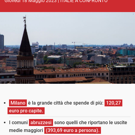
giovedì 18 Maggio 2023
|
ITALIE A CONFRONTO
Milano
è la grande città che spende di più:
120,27
euro pro capite.
I comuni
abruzzesi
sono quelli che riportano le uscite
medie maggiori
(393,69 euro a persona).