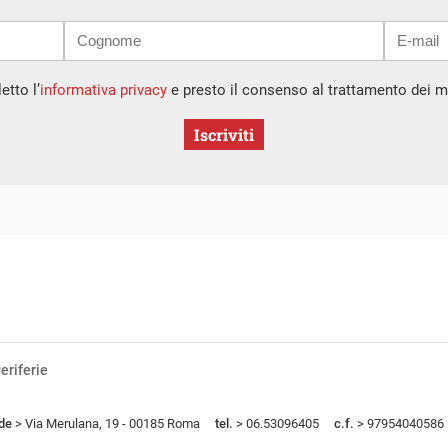
etto l’
informativa privacy
e presto il consenso al trattamento dei mi
Iscriviti
eriferie
de
> Via Merulana, 19 - 00185 Roma
tel.
> 06.53096405
c.f.
> 97954040586