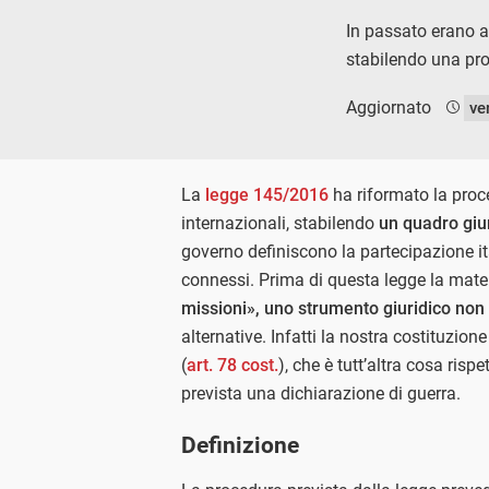
In passato erano a
stabilendo una pro
Aggiornato
ve
La
legge 145/2016
ha riformato la proc
internazionali, stabilendo
un quadro giur
governo definiscono la partecipazione ita
connessi. Prima di questa legge la mater
missioni», uno strumento giuridico non
alternative. Infatti la nostra costituzion
(
art. 78 cost.
), che è tutt’altra cosa risp
prevista una dichiarazione di guerra.
Definizione