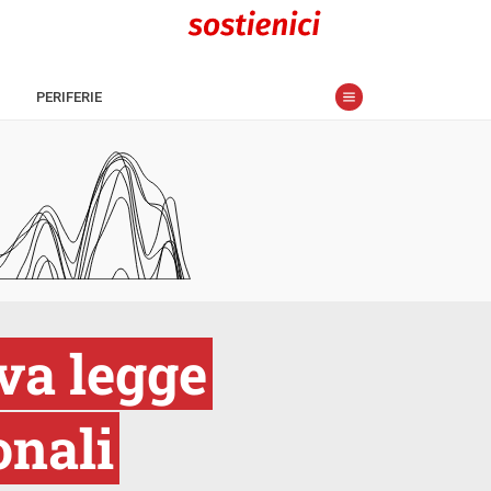
PERIFERIE
va legge
onali