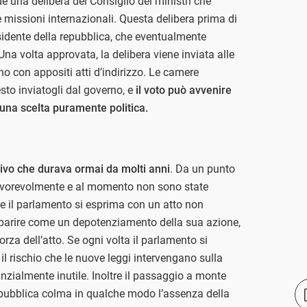
e una delibera del Consiglio dei ministri che
le missioni internazionali. Questa delibera prima di
sidente della repubblica, che eventualmente
na volta approvata, la delibera viene inviata alle
no con appositi atti d’indirizzo. Le camere
sto inviatogli dal governo, e
il voto può avvenire
una scelta puramente politica.
ivo che durava ormai da molti anni
. Da un punto
 favorevolmente e al momento non sono state
 che il parlamento si esprima con un atto non
apparire come un depotenziamento della sua azione,
orza dell’atto. Se ogni volta il parlamento si
il rischio che le nuove leggi intervengano sulla
zialmente inutile. Inoltre il passaggio a monte
repubblica colma in qualche modo l’assenza della