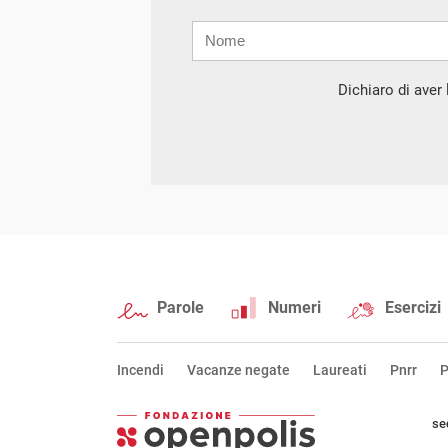
Nome
Cognome
E-
mail
Dichiaro di aver l
Parole
Numeri
Esercizi
Incendi
Vacanze negate
Laureati
Pnrr
P
se