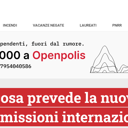
INCENDI
VACANZE NEGATE
LAUREATI
PNRR
osa prevede la nuo
 missioni internazi