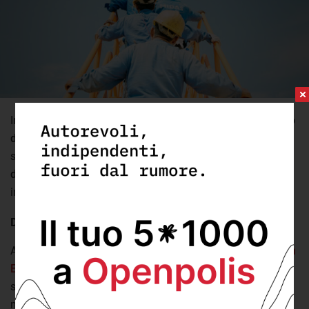
In Europa,
l’Italia è il secondo paese con il più basso tasso
di occupazione
, posizionandosi 10 punti percentuali al di
sotto della media. È anche il paese con le maggiori
differenze occupazionali a livello regionale
, ulteriormente
inasprite dalla disparità di genere.
Disoccupazione, occupazione e inattività
A maggio abbiamo trattato il tema della
disoccupazione in
Europa
prima e dopo la pandemia. Un problema le cui
sfaccettature e complessità si possono comprendere
meglio analizzando le
situazioni interne ai singoli paesi
e