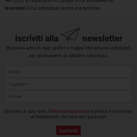
Nel 2022 si registrano in Europa circa
24 milioni di
lavoratori
il cui principale lavoro è a termine.
Iscriviti alla
newsletter
Riceverai articoli, dati, grafici e mappe liberamente utilizzabili
per promuovere un dibattito informato.
Nome
Cognome
E-
mail
Dichiaro di aver letto l’
informativa privacy
e presto il consenso
al trattamento dei miei dati personali
Iscriviti