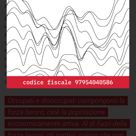
quindi identificando gli squilibri a livello regionale.
Il tasso di disoccupazione però non è l’unico indicatore
utile a comprendere la situazione lavorativa di una
popolazione. Anche il tasso di
occupazione
ne costituisce
un aspetto significativo. La disoccupazione riguarda infatti
solo parte della popolazione in età lavorativa che non ha
un impiego, e specificamente quella che un impiego lo sta
attivamente cercando. Ma ci sono anche gli
inattivi
, ovvero
le persone che non lavorano né sono alla ricerca di un
lavoro.
Occupati e disoccupati compongono la
forza lavoro, cioè la popolazione
economicamente attiva. Al di fuori della
forza lavoro, gli inattivi: coloro che non