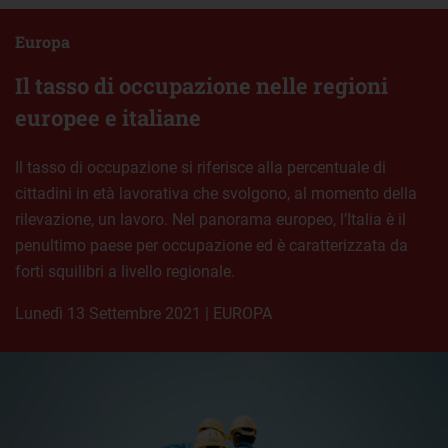
Europa
Il tasso di occupazione nelle regioni
europee e italiane
Il tasso di occupazione si riferisce alla percentuale di
cittadini in età lavorativa che svolgono, al momento della
rilevazione, un lavoro. Nel panorama europeo, l’Italia è il
penultimo paese per occupazione ed è caratterizzata da
forti squilibri a livello regionale.
lunedì 13 Settembre 2021
|
EUROPA