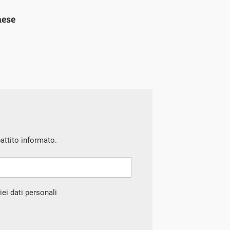
aese
battito informato.
ei dati personali