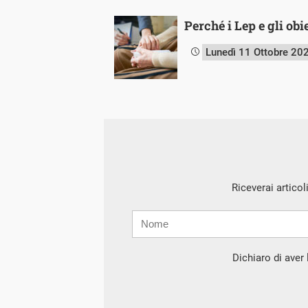
Perché i Lep e gli obi
Lunedì 11 Ottobre 20
Riceverai articol
Nome
Cognome
E-
mail
Dichiaro di aver l