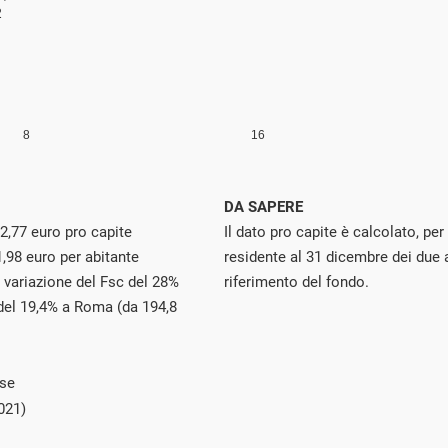
DA SAPERE
2,77 euro pro capite
Il dato pro capite è calcolato, pe
,98 euro per abitante
residente al 31 dicembre dei due a
a variazione del Fsc del 28%
riferimento del fondo.
 del 19,4% a Roma (da 194,8
ose
021)