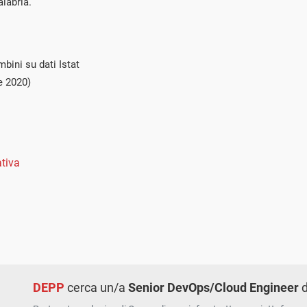
labria.
bini su dati Istat
e 2020)
tiva
DEPP
cerca un/a
Senior DevOps/Cloud Engineer
d