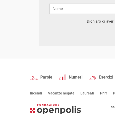
Nome
Cognome
E-
mail
Dichiaro di aver l
Parole
Numeri
Esercizi
Incendi
Vacanze negate
Laureati
Pnrr
P
se