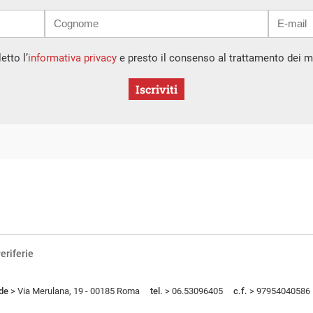
etto l’
informativa privacy
e presto il consenso al trattamento dei mi
Iscriviti
eriferie
de
> Via Merulana, 19 - 00185 Roma
tel.
> 06.53096405
c.f.
> 97954040586