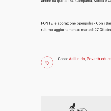
anche da quota 15% Campania, Sicilia e Ca
FONTE:
elaborazione openpolis - Con i Bam
(ultimo aggiornamento: martedì 27 Ottobr
Cosa:
Asili nido
,
Povertà educa