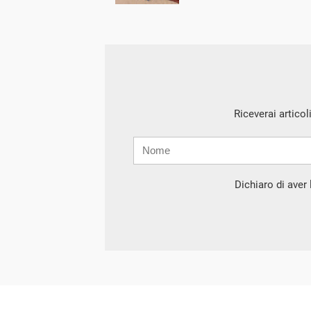
Riceverai articol
Nome
Cognome
E-
mail
Dichiaro di aver l