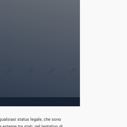
i qualsiasi status legale, che sono
 esterne tra stati, nel tentativo di