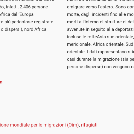
o, infatti, 2.406 persone
emigrare verso l’estero. Sono com
Africa dall’Europa
morte, dagli incidenti fino alle m
tte più pericolose registrate
morti all’interno di strutture di d
o dispersi), nord Africa
avvenute in seguito alla deportazi
incluse le rotteAsia sud-orientale
meridionale, Africa orientale, Sud
orientale. I dati rappresentano s
casi durante la migrazione (sia pe
persone disperse) non vengono reg
m
one mondiale per le migrazioni (Oim)
,
rifugiati