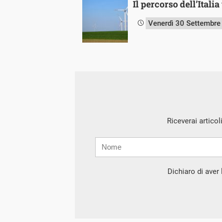
Il percorso dell’Italia
Venerdì 30 Settembre
Riceverai articol
Nome
Cognome
E-
mail
Dichiaro di aver l