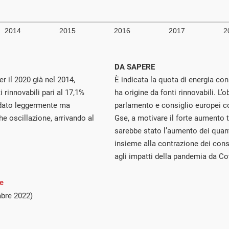
DA SAPERE
er il 2020 già nel 2014,
È indicata la quota di energia c
 rinnovabili pari al 17,1%
ha origine da fonti rinnovabili. L’o
andato leggermente ma
parlamento e consiglio europei co
 oscillazione, arrivando al
Gse, a motivare il forte aumento 
sarebbe stato l’aumento dei quant
insieme alla contrazione dei cons
agli impatti della pandemia da Co
e
mbre 2022)