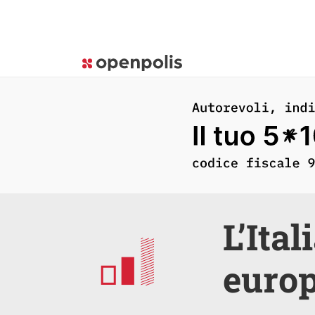
L’Ital
europ