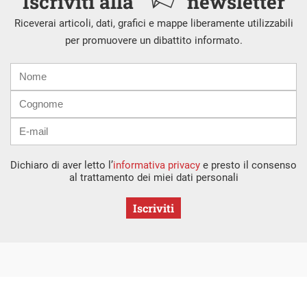
Iscriviti alla
newsletter
Riceverai articoli, dati, grafici e mappe liberamente utilizzabili
per promuovere un dibattito informato.
Nome
Cognome
E-
mail
Dichiaro di aver letto l’
informativa privacy
e presto il consenso
al trattamento dei miei dati personali
Iscriviti