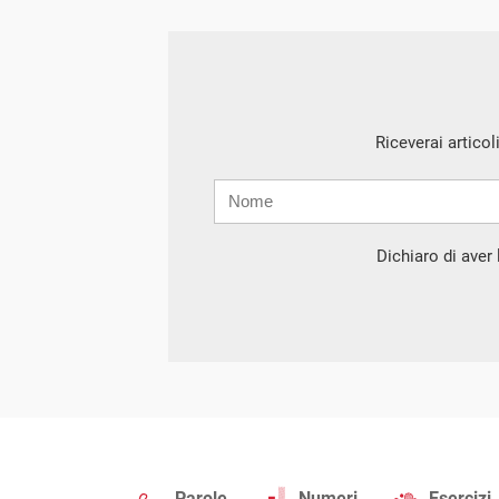
Riceverai articol
Nome
Cognome
E-
mail
Dichiaro di aver l
Parole
Numeri
Esercizi