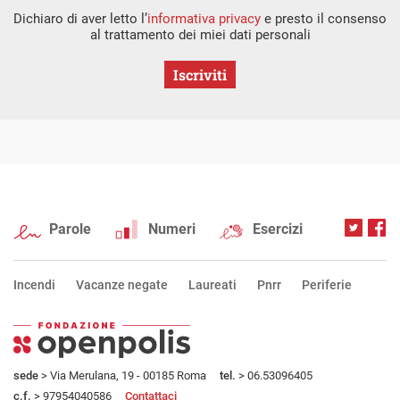
Dichiaro di aver letto l’
informativa privacy
e presto il consenso
al trattamento dei miei dati personali
Iscriviti
Parole
Numeri
Esercizi
Incendi
Vacanze negate
Laureati
Pnrr
Periferie
sede
> Via Merulana, 19 - 00185 Roma
tel.
> 06.53096405
c.f.
> 97954040586
Contattaci