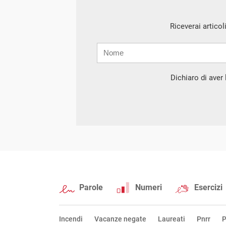
Riceverai articol
Nome
Cognome
E-
mail
Dichiaro di aver l
Parole
Numeri
Esercizi
Incendi
Vacanze negate
Laureati
Pnrr
P