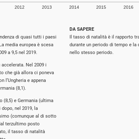
DA SAPERE
endenza di quasi tutti i paesi
Il tasso di natalità è il rapporto t
. La media europea è scesa
durante un periodo di tempo e la
009 a 9,5 nel 2019.
nello stesso periodo.
ù accelerata. Nel 2009 i
ato che già allora ci poneva
con l’Ungheria e appena
ermania (8,1).
lo (8,5) e Germania (ultima
i dopo, nel 2019, la
esimo (comunque al di sotto
dal terzultimo posto
to, il tasso di natalità