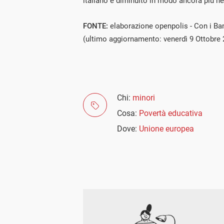
italiano è diminuito in modo ancora più ne
FONTE:
elaborazione openpolis - Con i Ba
(ultimo aggiornamento: venerdì 9 Ottobre 
Chi:
minori
Cosa:
Povertà educativa
Dove:
Unione europea