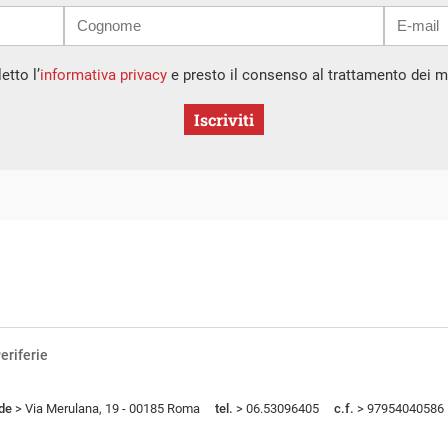
etto l’
informativa privacy
e presto il consenso al trattamento dei mi
Iscriviti
eriferie
de
> Via Merulana, 19 - 00185 Roma
tel.
> 06.53096405
c.f.
> 97954040586