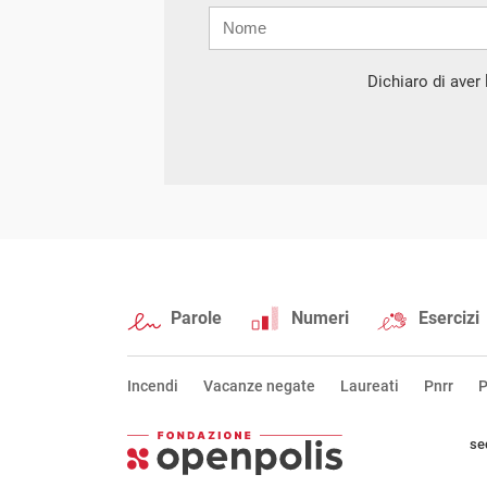
Nome
Cognome
E-
mail
Dichiaro di aver l
Parole
Numeri
Esercizi
Incendi
Vacanze negate
Laureati
Pnrr
P
se