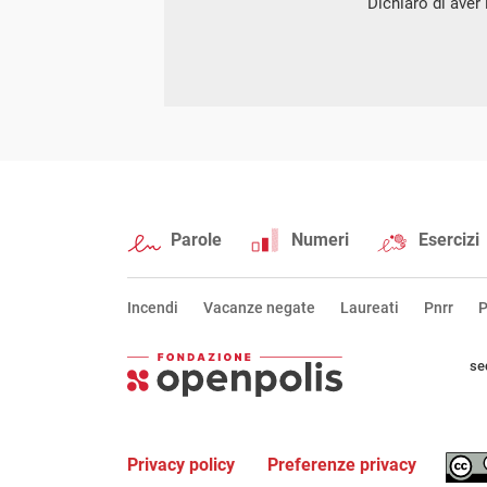
Dichiaro di aver l
Parole
Numeri
Esercizi
Incendi
Vacanze negate
Laureati
Pnrr
P
se
Privacy policy
Preferenze privacy