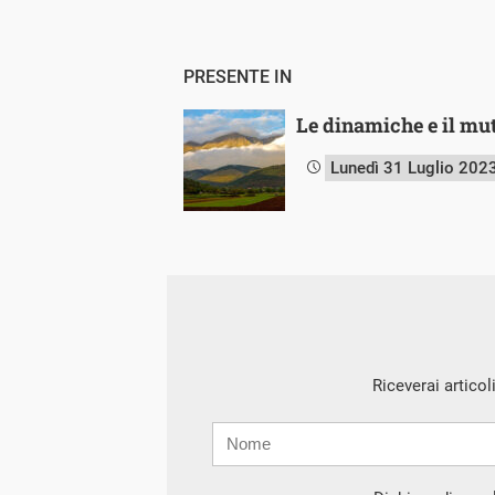
PRESENTE IN
Le dinamiche e il mu
Lunedì 31 Luglio 202
Riceverai articol
Nome
Cognome
E-
mail