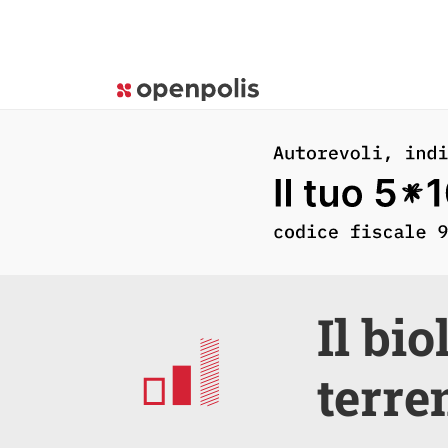
Il bi
terre