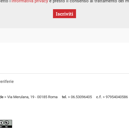
etto l’
informativa privacy
e presto il consenso al trattamento dei mi
Iscriviti
eriferie
de
> Via Merulana, 19 - 00185 Roma
tel.
> 06.53096405
c.f.
> 97954040586