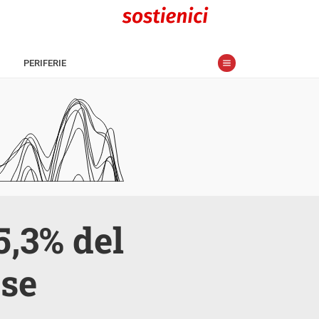
PERIFERIE
5,3% del
ese