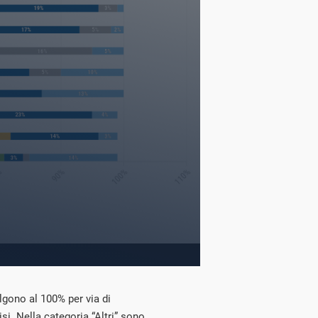
algono al 100% per via di
si. Nella categoria “Altri” sono