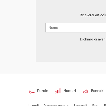
Riceverai articol
Nome
Cognome
E-
mail
Dichiaro di aver l
Parole
Numeri
Esercizi
Incendi
Vacanze negate
Laureati
Pnrr
P