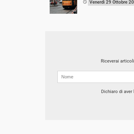
Venerdì 29 Ottobre 2
Riceverai articol
Nome
Cognome
E-
mail
Dichiaro di aver l