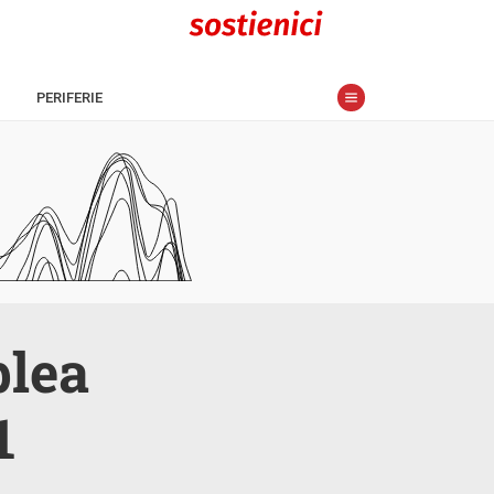
PERIFERIE
blea
1