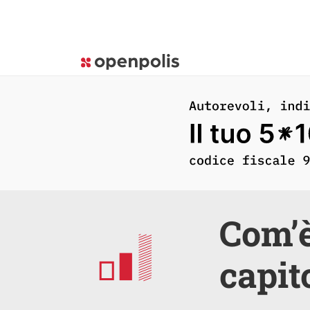
Com’è
capit