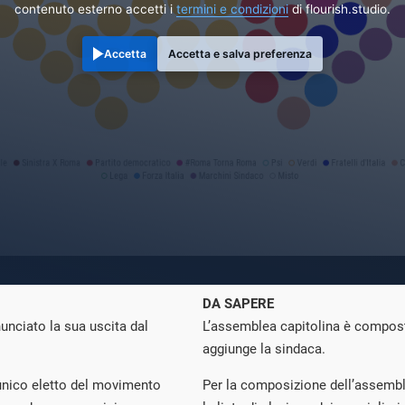
contenuto esterno accetti i
termini e condizioni
di flourish.studio.
Accetta
Accetta e salva preferenza
DA SAPERE
nciato la sua uscita dal
L’assemblea capitolina è compost
aggiunge la sindaca.
’unico eletto del movimento
Per la composizione dell’assemb