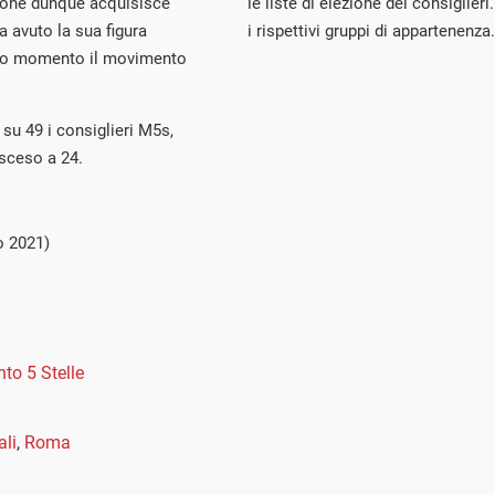
sione dunque acquisisce
le liste di elezione dei consiglie
a avuto la sua figura
i rispettivi gruppi di appartenenza.
uesto momento il movimento
0 su 49 i consiglieri M5s,
sceso a 24.
o 2021)
to 5 Stelle
ali
,
Roma