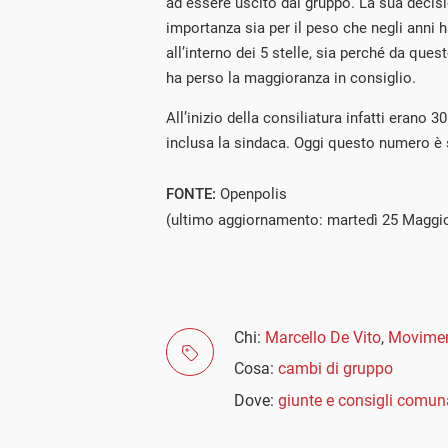
ad essere uscito dal gruppo. La sua deci
importanza sia per il peso che negli anni h
all’interno dei 5 stelle, sia perché da q
ha perso la maggioranza in consiglio.
All’inizio della consiliatura infatti erano 3
inclusa la sindaca. Oggi questo numero è 
FONTE:
Openpolis
(ultimo aggiornamento: martedì 25 Maggi
Chi:
Marcello De Vito
,
Movimen
Cosa:
cambi di gruppo
Dove:
giunte e consigli comun