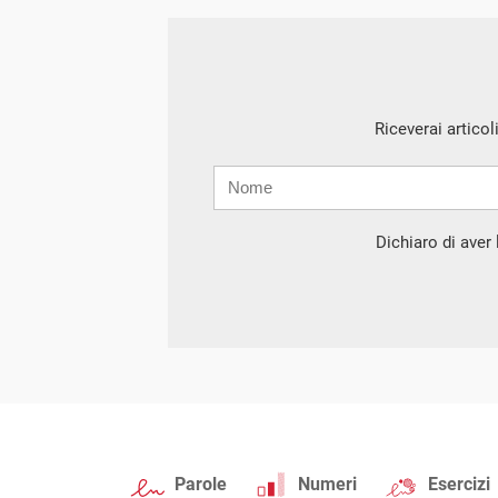
Riceverai articol
Nome
Cognome
E-
mail
Dichiaro di aver l
Parole
Numeri
Esercizi