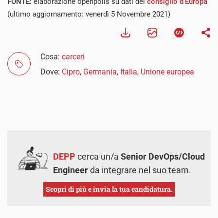
FONTE:
elaborazione openpolis su dati del
consiglio d'Europa
(ultimo aggiornamento: venerdì 5 Novembre 2021)
Cosa:
carceri
Dove:
Cipro
,
Germania
,
Italia
,
Unione europea
DEPP
cerca un/a
Senior DevOps/Cloud
Engineer
da integrare nel suo team.
Scopri di più e invia la tua candidatura.