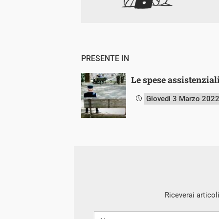
PRESENTE IN
Le spese assistenziali
Giovedì 3 Marzo 202
Riceverai articol
Nome
Cognome
E-