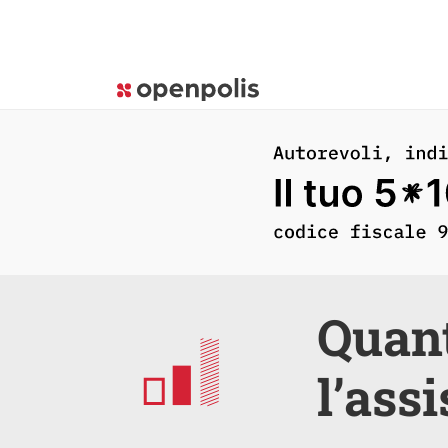
Quant
l’ass