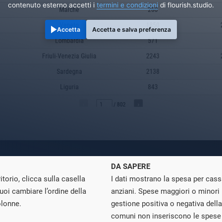
contenuto esterno accetti i
termini e condizioni
di flourish.studio.
Accetta
Accetta e salva preferenza
DA SAPERE
torio, clicca sulla casella
I dati mostrano la spesa per cassa 
uoi cambiare l’ordine della
anziani. Spese maggiori o minor
olonne.
gestione positiva o negativa dell
comuni non inseriscono le spese 