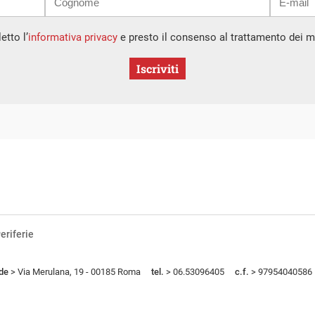
etto l’
informativa privacy
e presto il consenso al trattamento dei mi
Iscriviti
eriferie
de
> Via Merulana, 19 - 00185 Roma
tel.
> 06.53096405
c.f.
> 97954040586