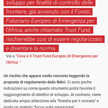
sviluppo per finalità di controllo delle
frontiere, già avvenuto con il Fondo
Fiduciario Europeo di Emergenza per
l'Africa, anche chiamato Trust Fund,
rischierebbe così di essere regolarizzato
e diventare la norma.
Vai a
"Cosa è il Trust Fund Europeo di Emergenza per
l’Africa "
Un rischio che appare molto concreto leggendo la
proposta di regolamento dello Ndici
. Ci sono poche
indicazioni su come questo strumento potrà favorire il
raggiungimento di obiettivi di sviluppo. Al contrario, viene
dedicata ampia attenzione alla "finestra per il vicinato" e
posto un ripetuto "focus sulla migrazione".