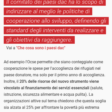
Il comitato dei paesi dac ha lo scopo di
indirizzare al meglio le politiche di
cooperazione allo sviluppo, definendo gli
standard degli interventi da realizzare e
gli obiettivi da raggiungere.
Vai a
"Che cosa sono i paesi dac"
Ad esempio l'Ocse permette che siano conteggiate come
cooperazione le spese per l'accoglienza dei rifugiati nel
paese donatore, ma solo per il primo anno di accoglienza.
Inoltre, il
20% delle risorse del nuovo strumento viene
vincolato al finanziamento dei servizi essenziali
(salute,
istruzione, sicurezza alimentare e acqua pulita). La
organizzazioni attive sul tema chiedono che questa soglia
sia alzata al 25% per affrontare la povertà più estrema