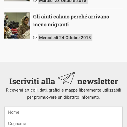
Martedì 23 Ottobre 2018
Gli aiuti calano perché arrivano
meno migranti
Mercoledì 24 Ottobre 2018
Iscriviti alla
newsletter
Riceverai articoli, dati, grafici e mappe liberamente utilizzabili
per promuovere un dibattito informato.
Nome
Cognome
E-
mail