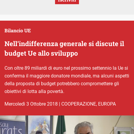
Bilancio UE
Nell’indifferenza generale si discute il
budget Ue allo sviluppo
Con oltre 89 miliardi di euro nel prossimo settennio la Ue si
conferma il maggiore donatore mondiale, ma alcuni aspetti
della proposta di budget potrebbero compromettere gli
obiettivi di lotta alla povertà.
mercoledì 3 Ottobre 2018
|
COOPERAZIONE
,
EUROPA