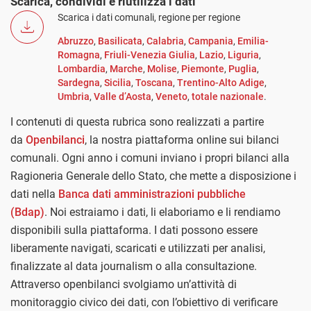
Scarica, condividi e riutilizza i dati
Scarica i dati comunali, regione per regione
Abruzzo
,
Basilicata
,
Calabria
,
Campania
,
Emilia-
Romagna
,
Friuli-Venezia Giulia
,
Lazio
,
Liguria
,
Lombardia
,
Marche
,
Molise
,
Piemonte
,
Puglia
,
Sardegna
,
Sicilia
,
Toscana
,
Trentino-Alto Adige
,
Umbria
,
Valle d’Aosta
,
Veneto
,
totale nazionale
.
I contenuti di questa rubrica sono realizzati a partire
da
Openbilanci
, la nostra piattaforma online sui bilanci
comunali. Ogni anno i comuni inviano i propri bilanci alla
Ragioneria Generale dello Stato, che mette a disposizione i
dati nella
Banca dati amministrazioni pubbliche
(Bdap)
. Noi estraiamo i dati, li elaboriamo e li rendiamo
disponibili sulla piattaforma. I dati possono essere
liberamente navigati, scaricati e utilizzati per analisi,
finalizzate al data journalism o alla consultazione.
Attraverso openbilanci svolgiamo un’attività di
monitoraggio civico dei dati, con l’obiettivo di verificare