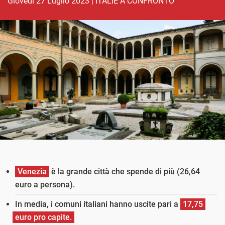
giovedì 27 Luglio 2023
|
ITALIE A CONFRONTO
Venezia
è la grande città che spende di più (26,64
euro a persona).
In media, i comuni italiani hanno uscite pari a
17,75
euro pro capite.