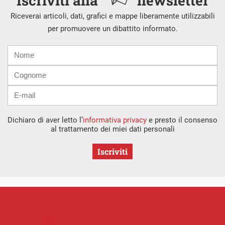
Iscriviti alla
newsletter
Riceverai articoli, dati, grafici e mappe liberamente utilizzabili
per promuovere un dibattito informato.
Nome
Cognome
E-
mail
Dichiaro di aver letto l’
informativa privacy
e presto il consenso
al trattamento dei miei dati personali
Iscriviti