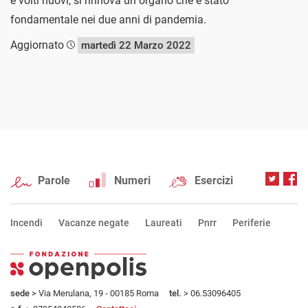
e volti nuovi, si rinnova un organo che è stato
fondamentale nei due anni di pandemia.
Aggiornato
martedì 22 Marzo 2022
Parole
Numeri
Esercizi
Incendi
Vacanze negate
Laureati
Pnrr
Periferie
sede
> Via Merulana, 19 - 00185 Roma
tel.
> 06.53096405