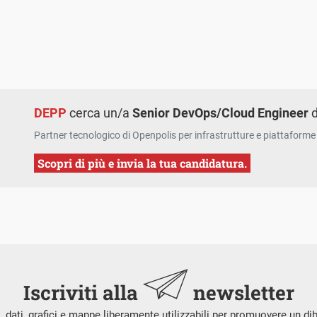
DEPP
cerca un/a
Senior DevOps/Cloud Engineer
d
Partner tecnologico di Openpolis per infrastrutture e piattaforme 
Scopri di più e invia la tua candidatura.
Iscriviti alla
newsletter
i, dati, grafici e mappe liberamente utilizzabili per promuovere un di