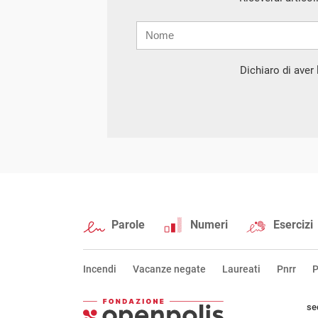
Nome
Cognome
E-
mail
Dichiaro di aver l
Parole
Numeri
Esercizi
Incendi
Vacanze negate
Laureati
Pnrr
P
se