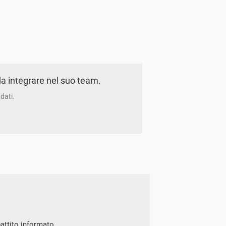
a integrare nel suo team.
dati.
battito informato.