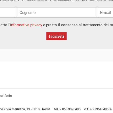
etto l’
informativa privacy
e presto il consenso al trattamento dei mi
Iscriviti
eriferie
de
> Via Merulana, 19 - 00185 Roma
tel.
> 06.53096405
c.f.
> 97954040586