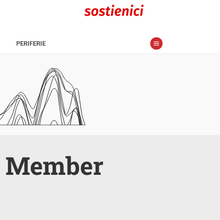
PERIFERIE
 a Member
s