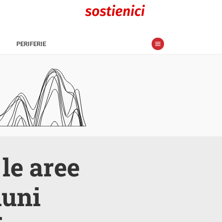
PERIFERIE
le aree
muni