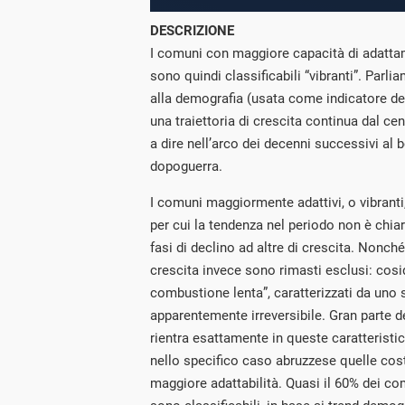
DESCRIZIONE
I comuni con maggiore capacità di adatta
sono quindi classificabili “vibranti”. Parl
alla demografia (usata come indicatore del
una traiettoria di crescita continua dal c
a dire nell’arco dei decenni successivi a
dopoguerra.
I comuni maggiormente adattivi, o vibranti,
per cui la tendenza nel periodo non è chiar
fasi di declino ad altre di crescita. Nonché 
crescita invece sono rimasti esclusi: cosi
combustione lenta”, caratterizzati da un
apparentemente irreversibile. Gran parte 
rientra esattamente in queste caratteristi
nello specifico caso abruzzese quelle cos
maggiore adattabilità. Quasi il 60% dei c