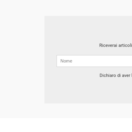
Riceverai articol
Nome
Cognome
E-
mail
Dichiaro di aver l