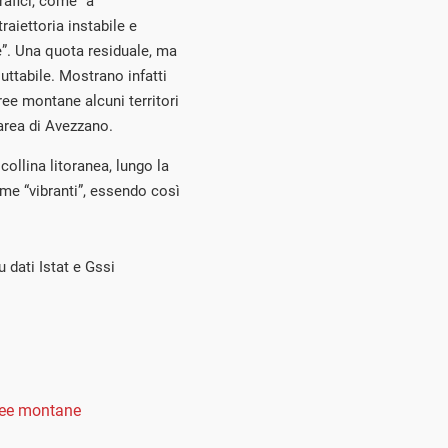
rafici, come “a
raiettoria instabile e
e”. Una quota residuale, ma
ttabile. Mostrano infatti
ree montane alcuni territori
’area di Avezzano.
ollina litoranea, lungo la
ome “vibranti”, essendo così
 dati Istat e Gssi
ree montane