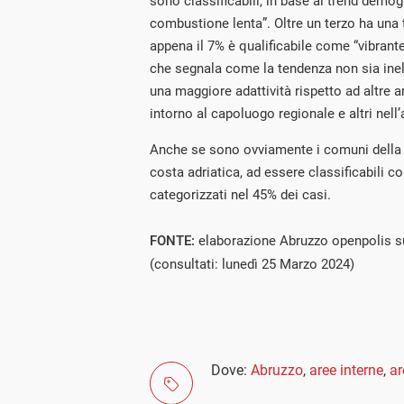
sono classificabili, in base ai trend demog
combustione lenta”. Oltre un terzo ha una t
appena il 7% è qualificabile come “vibrant
che segnala come la tendenza non sia inelu
una maggiore adattività rispetto ad altre a
intorno al capoluogo regionale e altri nell
Anche se sono ovviamente i comuni della c
costa adriatica, ad essere classificabili c
categorizzati nel 45% dei casi.
FONTE:
elaborazione Abruzzo openpolis su
(consultati: lunedì 25 Marzo 2024)
Dove:
Abruzzo
,
aree interne
,
a