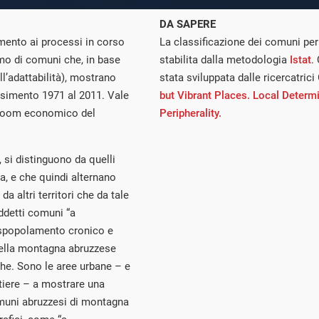
DA SAPERE
mento ai processi in corso
La classificazione dei comuni per
iamo di comuni che, in base
stabilita dalla metodologia
Istat
.
l’adattabilità), mostrano
stata sviluppata dalle ricercatrici
ensimento 1971 al 2011. Vale
but Vibrant Places. Local Determi
l boom economico del
Peripherality.
 si distinguono da quelli
a, e che quindi alternano
da altri territori che da tale
ddetti comuni “a
o spopolamento cronico e
della montagna abruzzese
che. Sono le aree urbane – e
tiere – a mostrare una
omuni abruzzesi di montagna