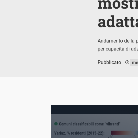
mostr
adat
Andamento della po
per capacità di a
Pubblicato
me