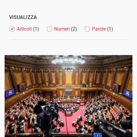
VISUALIZZA
Articoli
(1)
Numeri
(2)
Parole
(1)