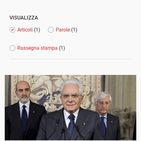
VISUALIZZA
Articoli
(1)
Parole
(1)
Rassegna stampa
(1)