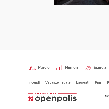
Parole
Numeri
Esercizi
Incendi
Vacanze negate
Laureati
Pnrr
P
se