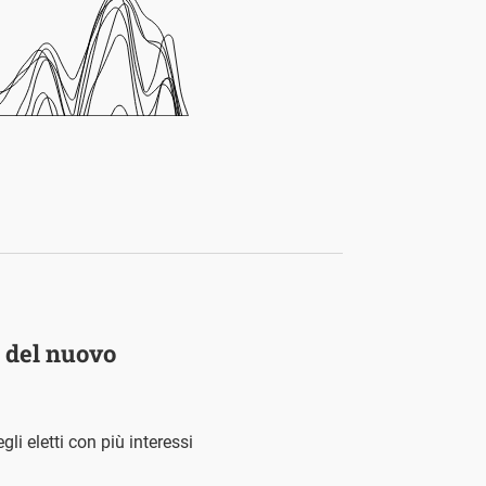
i del nuovo
li eletti con più interessi