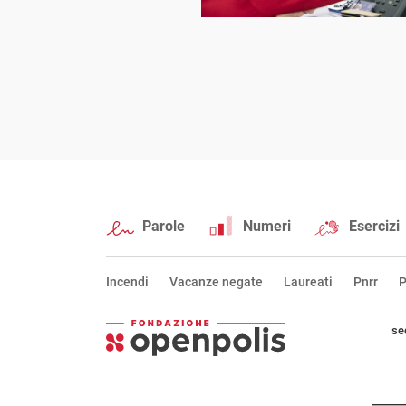
Parole
Numeri
Esercizi
Incendi
Vacanze negate
Laureati
Pnrr
P
se